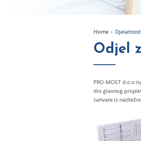
Home
›
Djelatnost
Odjel z
PRO-MOST d.o.o ispu
dio glavnog projekt
zahvate iz nadležn