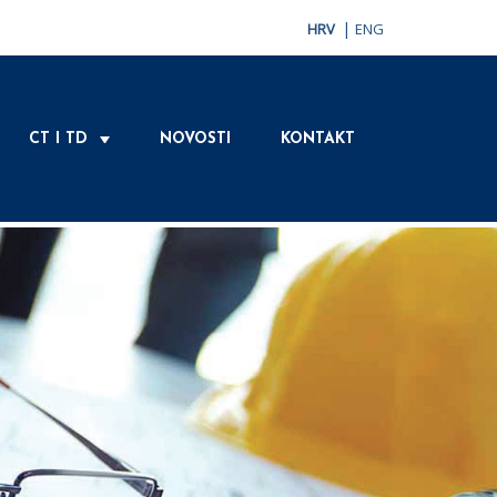
|
HRV
ENG
CT I TD
NOVOSTI
KONTAKT
+