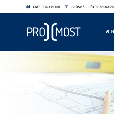
Skip
+387 (0)36 334 188
Alekse Šantića 97, 88000 M
to
content
H